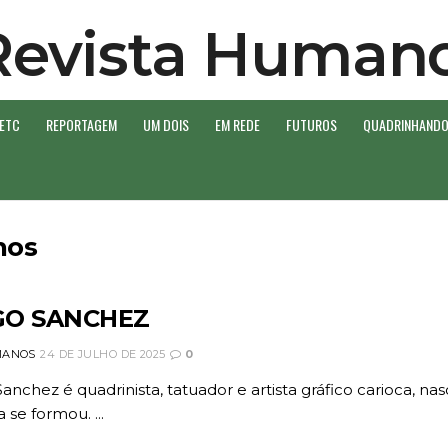
 ETC
REPORTAGEM
UM DOIS
EM REDE
FUTUROS
QUADRINHAND
hos
GO SANCHEZ
ANOS
24 DE JULHO DE 2025
0
anchez é quadrinista, tatuador e artista gráfico carioca, 
 se formou. ...