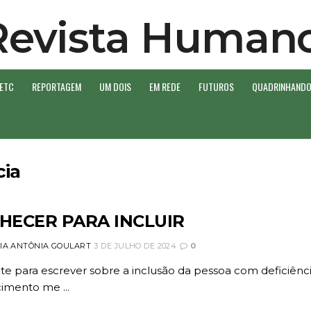
 ETC
REPORTAGEM
UM DOIS
EM REDE
FUTUROS
QUADRINHAND
cia
HECER PARA INCLUIR
IA ANTÔNIA GOULART
3 DE JULHO DE 2024
0
te para escrever sobre a inclusão da pessoa com deficiênci
imento me ...